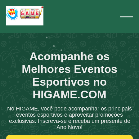
❄
❄
❄
❄
❄
❄
❄
Acompanhe os
❄
❄
Melhores Eventos
Esportivos no
HIGAME.COM
No HIGAME, você pode acompanhar os principais
eventos esportivos e aproveitar promoções
exclusivas. Inscreva-se e receba um presente de
Ano Novo!