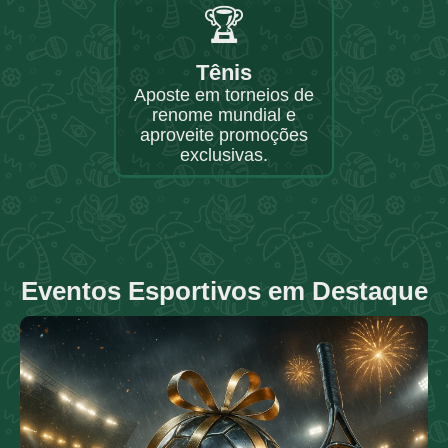
🏆
Tênis
Aposte em torneios de
renome mundial e
aproveite promoções
exclusivas.
Eventos Esportivos em Destaque