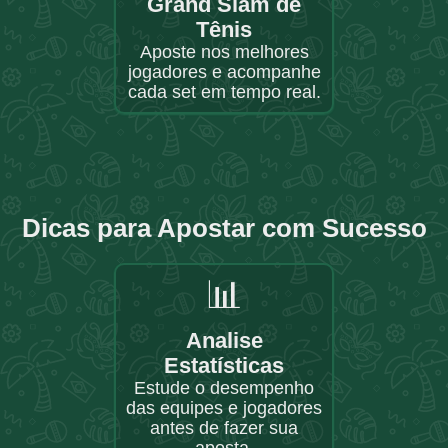
Grand Slam de
Tênis
Aposte nos melhores
jogadores e acompanhe
cada set em tempo real.
Dicas para Apostar com Sucesso
📊
Analise
Estatísticas
Estude o desempenho
das equipes e jogadores
antes de fazer sua
aposta.